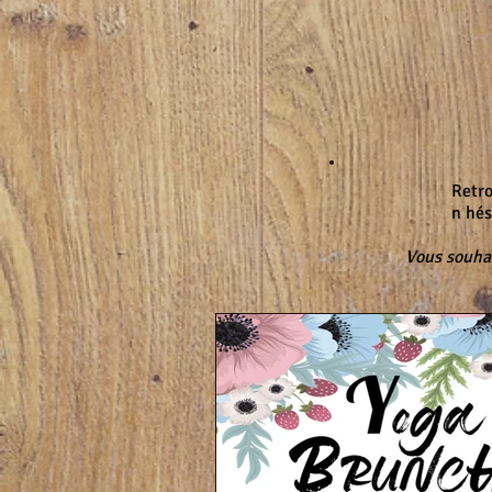
Retro
n hés
Vous souhai