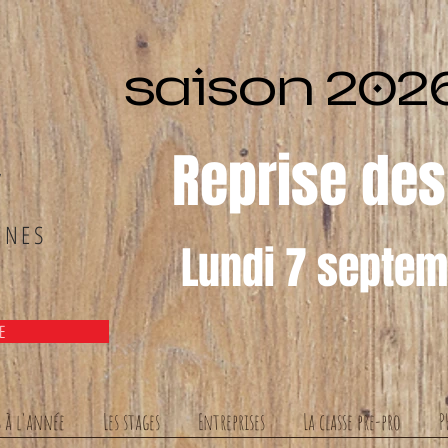
saison 2026
Reprise des
7
ENES
Lundi 7 septe
Z
E
s à l'année
Les stages
Entreprises
La classe pre-pro
P