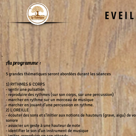
EVEI
Au programme :
5 grandes thématiques seront abordées durant les séances
1) RYTHMES & CORPS
- sentir une pulsation
- reproduire des rythmes (sur son corps, sur une percussion)
- marcher en rythme sur un morceau de musique
- marcher en jouant d’une percussion en rythme.
2) L OREILLE
- écouter des sons et s’initier aux notions de hauteurs (grave, aigu) de 
sonore
- associer un geste à une hauteur de note
- identifier le son d’un instrument de musique
- imiter, reproduire un son attendu